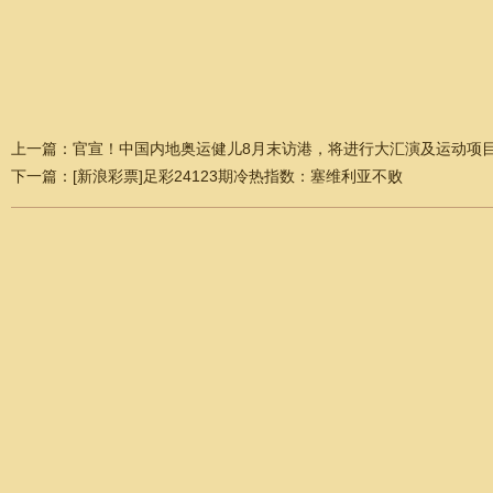
上一篇：
官宣！中国内地奥运健儿8月末访港，将进行大汇演及运动项
下一篇：
[新浪彩票]足彩24123期冷热指数：塞维利亚不败