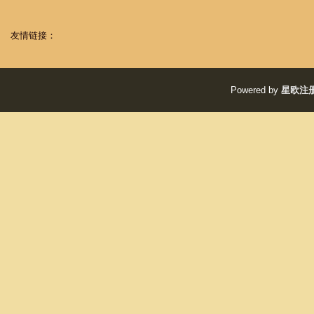
友情链接：
Powered by
星欧注